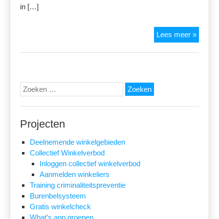
in […]
KVO
Lees meer »
Devent
App
Zoeken
naar:
Projecten
Deelnemende winkelgebieden
Collectief Winkelverbod
Inloggen collectief winkelverbod
Aanmelden winkeliers
Training criminaliteitspreventie
Burenbelsysteem
Gratis winkelcheck
What’s app groepen